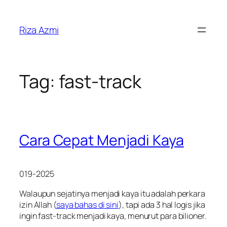
Skip
to
Riza Azmi
content
Tag:
fast-track
Cara Cepat Menjadi Kaya
019-2025
Walaupun sejatinya menjadi kaya itu adalah perkara
izin Allah (
saya bahas di sini
), tapi ada 3 hal logis jika
ingin fast-track menjadi kaya, menurut para bilioner.